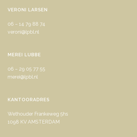
VERONI LARSEN
06 – 14 79 88 74
veroni@lpbl.nl
MEREI LUBBE
06 – 29 05 77 55
merei@lpbl.nl
KANTOORADRES
Wethouder Frankeweg 5hs
1098 KV AMSTERDAM