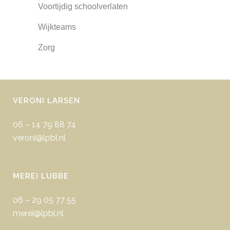
Voortijdig schoolverlaten
Wijkteams
Zorg
VERONI LARSEN
06 – 14 79 88 74
veroni@lpbl.nl
MEREI LUBBE
06 – 29 05 77 55
merei@lpbl.nl