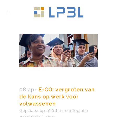
08 apr
E-CO: vergroten van
de kans op werk voor
volwassenen
Geplaatst op 10:01h
in
re-integratie